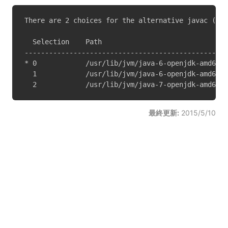
There are 2 choices for the alternative javac (pro
  Selection    Path                               
--------------------------------------------------
* 0            /usr/lib/jvm/java-6-openjdk-amd64/b
  1            /usr/lib/jvm/java-6-openjdk-amd64/b
  2            /usr/lib/jvm/java-7-openjdk-amd64/b
最終更新:
2015/5/10