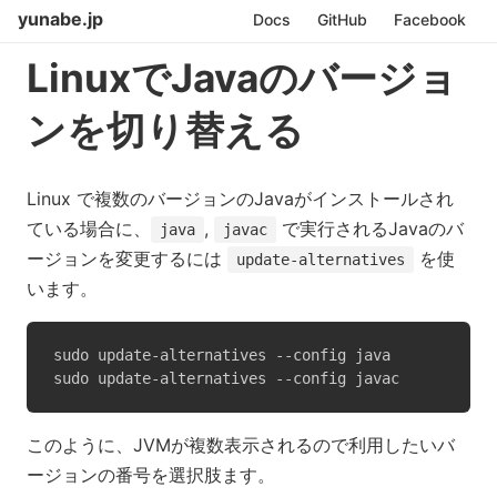
yunabe.jp
Docs
GitHub
Facebook
LinuxでJavaのバージョ
ンを切り替える
Linux で複数のバージョンのJavaがインストールされ
ている場合に、
,
で実行されるJavaのバ
java
javac
ージョンを変更するには
を使
update-alternatives
います。
sudo update-alternatives --config java

sudo update-alternatives --config javac
このように、JVMが複数表示されるので利用したいバ
ージョンの番号を選択肢ます。