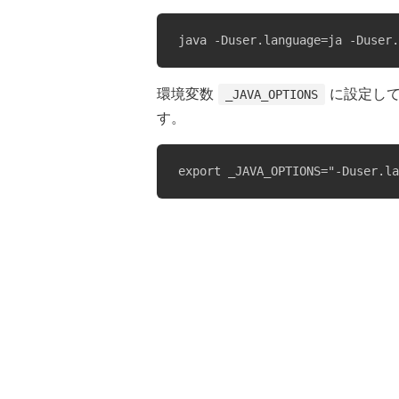
java -Duser.language=ja -Duser.
環境変数
に設定してお
_JAVA_OPTIONS
す。
export _JAVA_OPTIONS="-Duser.la