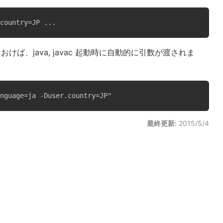
country=JP ...
けば、java, javac 起動時に自動的に引数が渡されま
nguage=ja -Duser.country=JP"
最終更新:
2015/5/4