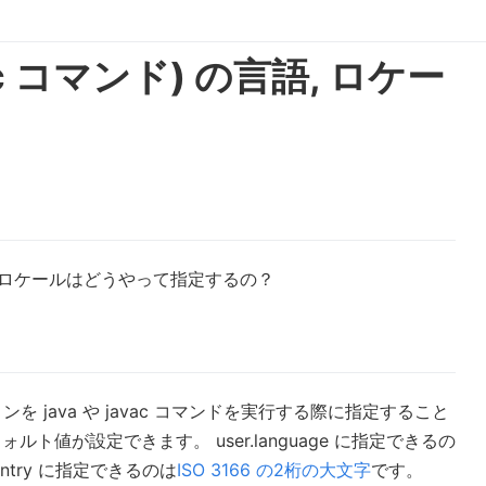
avac コマンド) の言語, ロケー
 の言語・ロケールはどうやって指定するの？
ry オプションを java や javac コマンドを実行する際に指定すること
ト値が設定できます。 user.language に指定できるの
country に指定できるのは
ISO 3166 の2桁の大文字
です。