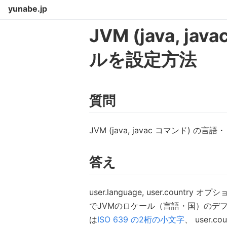
yunabe.jp
JVM (java, j
ルを設定方法
質問
JVM (java, javac コマンド)
答え
user.language, user.count
でJVMのロケール（言語・国）のデフォル
は
ISO 639 の2桁の小文字
、 user.